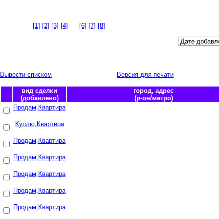
Версия для печати
Всего объявлений: 78
Страницы:
[1]
[2]
[3]
[4]
[5]
[6]
[7]
[8]
Сортировать по полю:
Вывести списком
| Вывести таблицей |
Версия для печати
Примечание: S - площадь
вид сделки
город, адрес
(добавлено)
(р-он/метро)
Продам,Квартира
Шентала, адрес квартиры-Шентала самарской 
(14.07.2012)
(/)
Куплю,Квартира
Сызрань,
(02.02.2013)
(/)
Продам,Квартира
Самара, Мехзавод
(03.04.2016)
(Красноглинский район/Безымянка)
Продам,Квартира
Самара, ул.Мира,27
(24.08.2015)
(Красноглинский район/)
Продам,Квартира
Самара, Мориса Тореза
(24.10.2012)
(Советский район/)
Продам,Квартира
Самара, Ставропольская 104
(21.05.2013)
(Промышленный район/)
Продам,Квартира
Самара, поселок Мехзавод, 11 квартал, д.2
(12.05.2014)
(Красноглинский район/)