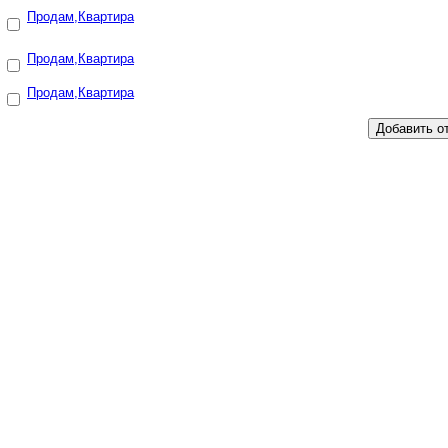
Самара, Крутые Ключи, самарская область
Продам,Квартира
Красноглинский район
(15.10.2012)
(Красноглинский район/)
Продам,Квартира
Самара, 22 Партсъезда, 28
(30.09.2013)
(Советский район/)
Продам,Квартира
Новокуйбышевск, Островского
(26.12.2012)
(/)