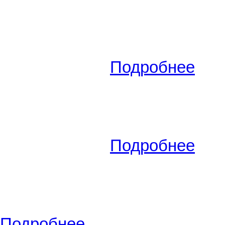
Вид сделки:
Продам
(02.02.2
Сызрань
,
Астраханская,15
2
жил./S кух. -
35
/0/0 м
, комна
200 000
РУБ.
.
Подробнее
Вид сделки:
Продам
(16.03.2
Похвистнево
,
Степная, 34
(
2
жил./S кух. -
60
/0/0 м
, комна
300 000
РУБ.
.
Подробнее
Вид сделки:
Продам
(31.07.2
Похвистнево
,
(/), эт./всего эт
2
м
, комнат - 3 комнатная ква
Подробнее