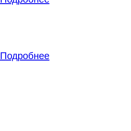
Вид сделки:
Обменяю
(01.10
Самара
,
Новомолодежный 
район/), эт./всего эт. -
2/5
, S 
комнат - 1 комнатная квартир
Подробнее
Вид сделки:
Продам
(21.03.2
Самара
,
п.Петра Дубрава у
2/5
, S общ./S жил./S кух. -
45
квартира, цена -
1 321 713
РУ
Вид сделки:
Продам
(31.10.2
Самара
,
Ул. 22 партсъезда 