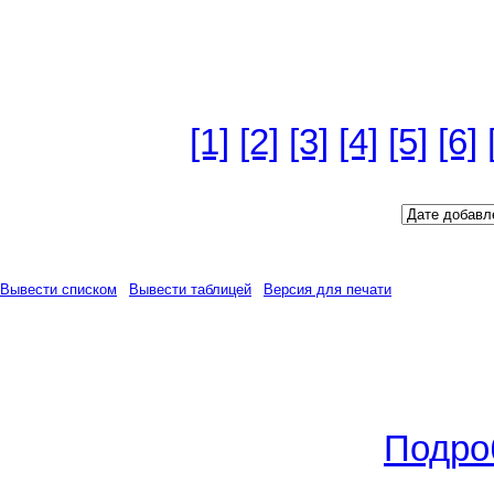
Версия для печати
Всего объявлений: 218
Страницы:
[1]
[2]
[3]
[4]
[5]
[6]
Сортировать по полю:
Вывести списком
|
Вывести таблицей
|
Версия для печати
Вид сделки:
Продам
(13.07.2
Челно-Вершины
,
Челно-В
2
общ./S жил./S кух. -
47
/0/0 м
цена -
1 200 000
РУБ.
.
Подро
Вид сделки:
Продам
(05.02.2