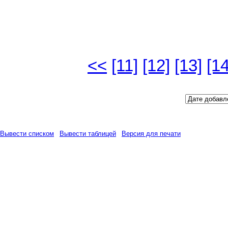
Версия для печати
Всего объявлений: 218
Страницы:
<<
[11]
[12]
[13]
[14
Сортировать по полю:
Вывести списком
|
Вывести таблицей
|
Версия для печати
Вид сделки:
Продам
(12.12.2
Другие города
,
п. Бугры у
7/24
, S общ./S жил./S кух. -
2
квартира, цена -
2 330 000
РУ
Вид сделки:
Продам
(26.04.2