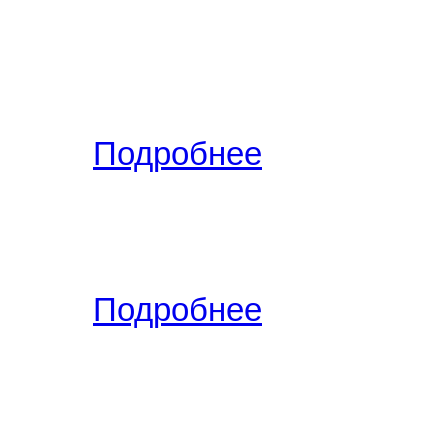
Вид сделки:
Продам
(29.04.2
Тольятти
,
(Автозаводский/), э
2
кух. -
0
/0/0 м
, комнат - 1 ко
РУБ.
.
Подробнее
Вид сделки:
Продам
(29.04.2
Тольятти
,
(Комсомольский/), э
2
кух. -
0
/0/0 м
, комнат - 2 ко
РУБ.
.
Подробнее
Вид сделки:
Продам
(30.04.2
Тольятти
,
(Комсомольский/), э
2
кух. -
0
/0/0 м
, комнат - 3 ко