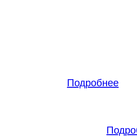
Самара
,
Ташкентская, 230
(
эт. -
2/9
, S общ./S жил./S кух.
квартира, цена -
2 350 000
РУ
Вид сделки:
Продам
(12.06.2
Новокуйбышевск
,
Киевска
2
жил./S кух. -
60
/60/9 м
, комн
350 000
РУБ.
.
Подробнее
Вид сделки:
Продам
(22.06.2
Самара
,
ул. Заводское шосс
общ./S жил./S кух. -
37
/16/9 м
цена -
2 350 000
РУБ.
.
Подро