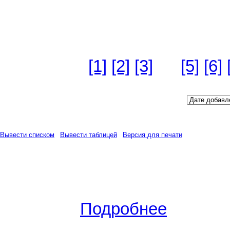
Версия для печати
Всего объявлений: 218
Страницы:
[1]
[2]
[3]
[4]
[5]
[6]
Сортировать по полю:
Вывести списком
|
Вывести таблицей
|
Версия для печати
Вид сделки:
Сдам
(30.06.2012
Тольятти
,
Мира 39
(Централь
2
жил./S кух. -
30
/30/0 м
, комн
500
РУБ.
.
Подробнее
Вид сделки:
Сдам
(30.06.2012