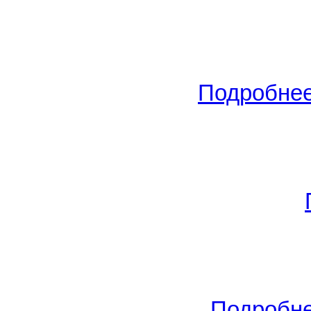
Вид сделки:
Сдам
(18.01.2016
Тольятти
,
Юбилейная
(Авто
общ./S жил./S кух. -
35
/18/9 м
цена -
9 000
РУБ.
.
Подробне
Вид сделки:
Сдам
(24.07.2016
Самара
,
Авроры
(Советский 
3/5
, S общ./S жил./S кух. -
39
квартира, цена -
9 500
РУБ.
.
Вид сделки:
Сдам
(29.06.2012
Тольятти
,
ул. Мурысева
(Ко
2
общ./S жил./S кух. -
0
/0/0 м
,
цена -
10 000
РУБ.
.
Подробн