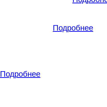
Вид сделки:
Сдам
(16.09.2012
эт./всего эт. -
0/0
, S общ./S жи
-
10 000
РУБ.
.
Подробнее
Вид сделки:
Сдам
(25.07.2019
Самара
,
ул.Киевская 10
(Же
Московская), эт./всего эт. -
3/
2
м
, комнат - 1 комнатная ква
Подробнее
Вид сделки:
Сдам
(30.06.2012
Тольятти
,
улица Голосова,
эт. -
0/0
, S общ./S жил./S кух.