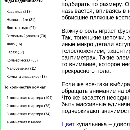
Виды недвижимости
подбирать по размеру. О
называется, впиваясь в 
Квартира (218)
обвисшие пляжные кост
Новостройки (21)
Дом, коттедж (97)
Важную роль играет фурн
Земельный участок (70)
Так, тоненькие цепочки, 
иные микро детали всту
Дача (16)
телосложением, акценти
Гараж (17)
сантиметрах. Такие элем
Коммерческая (88)
то внимание, которое н
Малосемейка (11)
прекрасного пола.
Комната в квартире (18)
Если же все-таки выбира
По количеству комнат
обращать внимание на о
Что же касается неорди
1 комнатная квартира (104)
быть массивные единичн
2 комнатная квартира (78)
подчеркивают значимост
3 комнатная квартира (74)
4 комнатная и более
Цвет
купальника – довол