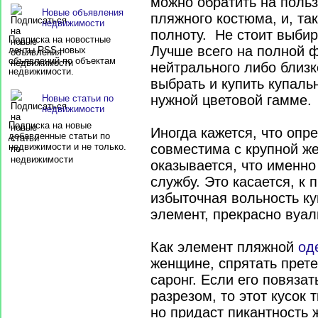
можно обратить на польз
квартира (41)
Новые объявления
пляжного костюма, и, та
недвижимости
полноту. Не стоит выбир
Подписка на новостные
Лучше всего на полной ф
ленты RSS новых
объявлений по объектам
нейтрального либо близко
недвижимости.
выбрать и купить купаль
нужной цветовой гамме.
Новые статьи по
недвижимости
Подписка на новые
Иногда кажется, что опр
добавленные статьи по
недвижимости и не только.
совместима с крупной ж
оказывается, что именно
службу. Это касается, к
избыточная вольность ку
элемент, прекрасно вуа
Как элемент пляжной
од
женщине, спрятать прет
саронг. Если его повяза
разрезом, то этот кусок 
но придаст пикантность