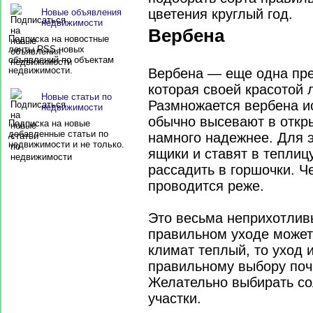
квартира (41)
цветения круглый год.
Новые объявления
недвижимости
Вербена
Подписка на новостные
ленты RSS новых
объявлений по объектам
недвижимости.
Вербена — еще одна пре
которая своей красотой 
Новые статьи по
Размножается вербена и
недвижимости
обычно высевают в откры
Подписка на новые
добавленные статьи по
намного надежнее. Для 
недвижимости и не только.
ящики и ставят в тепли
рассадить в горшочки. Ч
проводится реже.
Это весьма неприхотливы
правильном уходе может 
климат теплый, то уход
правильному выбору поч
Желательно выбирать с
участки.