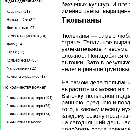
Виды недвижимости
бахчевых культур. И все
именно цветы, выращенн
Квартира (218)
Тюльпаны
Новостройки (21)
Дом, коттедж (97)
Тюльпаны — самые люби
Земельный участок (70)
стране. Тепличное выра
Дача (16)
увлекательное и весьма 
Гараж (17)
сложное. Понадобятся о
Коммерческая (88)
выгонки. Зато в результа
недели раньше грунтовы
Малосемейка (11)
Комната в квартире (18)
На самом деле тюльпан
По количеству комнат
вырастить их можно на л
Выгонку тюльпанов подр
1 комнатная квартира (104)
раннюю, среднюю и позд
2 комнатная квартира (78)
того, к какому месяцу н
3 комнатная квартира (74)
каждому сезону предназ
на сегодняшний день нас
4 комнатная и более
подобрать сорта правил