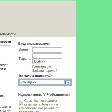
вижимости
 просто
Вход пользователя
Логин:
Пароль:
телей
Регистрация
ки в
Забыли пароль?
Что хотим поискать?
Недвижимость VIP объявления
оды,
Сдам без посредника
квартиру в Тольятти в
 должна
комсомольском районе от
й. Если
собственника
,