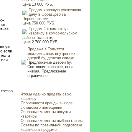
цена 13 000 РУБ.
Продам хорошую ухоженную
дачу в Образцово за
Переволоками
,
ок.
цена 750 000 РУБ.
лет
Продам 2-х комнатную
нтная
квартиру в комсомольском
районе Тольятти
,
цена 2 700 000 РУБ.
полную
Продажа в Тольятти
но если
межкомнатных внутренних
еплата
дверей бу, дешево скидки
 или
Предложение дверей бу.
Состояние хорошее, цена
низкая. Предложение
ограничено.
 трезво
Чтобы удачно продать свою
квартиру
Особенности аренды выбора
складского помещения
Основные моменты покупки
квартиры
Основные моменты выбора гаража
Советы по правильной подготовке
квартиры к продаже