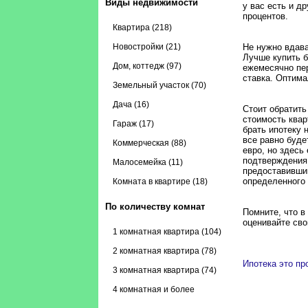
Виды недвижимости
у вас есть и д
процентов.
Квартира (218)
Новостройки (21)
Не нужно вдава
Лучше купить б
Дом, коттедж (97)
ежемесячно пер
ставка. Оптима
Земельный участок (70)
Дача (16)
Стоит обратить
стоимость квар
Гараж (17)
брать ипотеку 
все равно буде
Коммерческая (88)
евро, но здесь
подтверждения 
Малосемейка (11)
предоставившим
определенного 
Комната в квартире (18)
По количеству комнат
Помните, что в
оценивайте св
1 комнатная квартира (104)
2 комнатная квартира (78)
Ипотека это пр
3 комнатная квартира (74)
4 комнатная и более