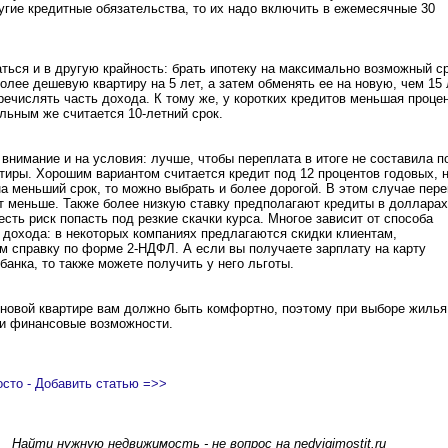
ругие кредитные обязательства, то их надо включить в ежемесячные 30
ться и в другую крайность: брать ипотеку на максимально возможный ср
олее дешевую квартиру на 5 лет, а затем обменять ее на новую, чем 15 
ечислять часть дохода. К тому же, у коротких кредитов меньшая проце
льным же считается 10-летний срок.
 внимание и на условия: лучше, чтобы переплата в итоге не составила 
тиры. Хорошим вариантом считается кредит под 12 процентов годовых, 
на меньший срок, то можно выбрать и более дорогой. В этом случае пер
т меньше. Также более низкую ставку предполагают кредиты в долларах
 есть риск попасть под резкие скачки курса. Многое зависит от способа
дохода: в некоторых компаниях предлагаются скидки клиентам,
 справку по форме 2-НДФЛ. А если вы получаете зарплату на карту
банка, то также можете получить у него льготы.
 новой квартире вам должно быть комфортно, поэтому при выборе жилья
ои финансовые возможности.
осто - Добавить статью =>>
Найти нужную недвижимость - не вопрос на nedvigimostit.ru