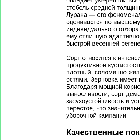
обладает умеренной выс
стебель средней толщин
Лурана — его феноменал
оценивается по высшему
индивидуального отбора 
ему отличную адаптивнос
быстрой весенней реген
Сорт относится к интенс
продуктивной кустистост
плотный, соломенно-жел
остями. Зерновка имеет
Благодаря мощной корне
выносливости, сорт дем
засухоустойчивость и ус
перестое, что значитель
уборочной кампании.
Качественные пок