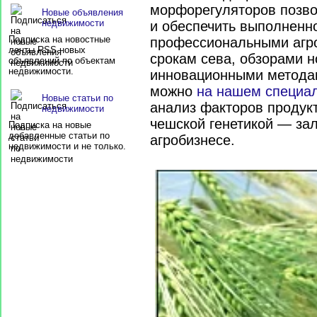
квартира (41)
морфорегуляторов позво
Новые объявления
недвижимости
и обеспечить выполненно
Подписка на новостные
профессиональными агр
ленты RSS новых
срокам сева, обзорами 
объявлений по объектам
недвижимости.
инновационными метода
можно
на нашем специа
Новые статьи по
анализ факторов продукт
недвижимости
чешской генетикой — за
Подписка на новые
добавленные статьи по
агробизнесе.
недвижимости и не только.