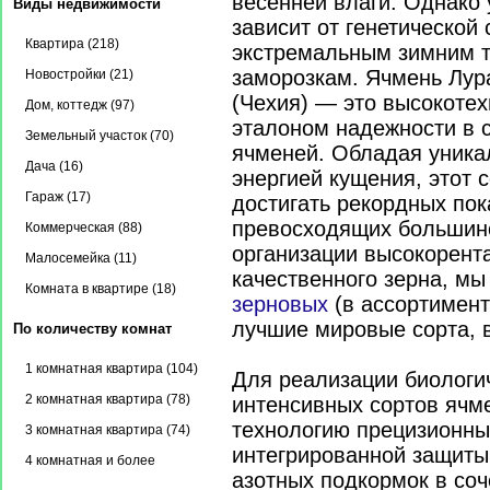
весенней влаги. Однако 
Виды недвижимости
зависит от генетической
Квартира (218)
экстремальным зимним 
заморозкам. Ячмень Лур
Новостройки (21)
(Чехия) — это высокотех
Дом, коттедж (97)
эталоном надежности в 
Земельный участок (70)
ячменей. Обладая уника
Дача (16)
энергией кущения, этот 
Гараж (17)
достигать рекордных пок
превосходящих большинс
Коммерческая (88)
организации высокорент
Малосемейка (11)
качественного зерна, м
Комната в квартире (18)
зерновых
(в ассортимент
лучшие мировые сорта, 
По количеству комнат
1 комнатная квартира (104)
Для реализации биологи
2 комнатная квартира (78)
интенсивных сортов ячм
технологию прецизионны
3 комнатная квартира (74)
интегрированной защиты
4 комнатная и более
азотных подкормок в со