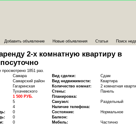
Добавить объявление
Новые объявления
Статьи
Поиск нед
аренду 2-х комнатную квартиру в
 посуточно
 просмотрено 1851 раз.
Самара
Вид сделки:
Сдам
Самарский район
Вид недвижимости:
Квартира
Гагаринская
Количество комнат:
2 комнатная кварт
Тухачевского
Стены:
Панель
1 500 РУБ.
Планировка:
5
Санузел:
Раздельный
4
Наличие телефона:
дь:
0
Состояние:
Нормальное
дь:
0
Балкон:
и:
0
Мебель:
Частично