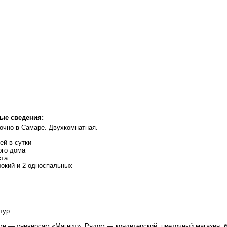
ые сведения:
очно в Самаре. Двухкомнатная.
ей в сутки
ого дома
ста
рокий и 2 односпальных
тур
е — универсам «Магнит». Рядом — кондитерский, цветочный магазин, б