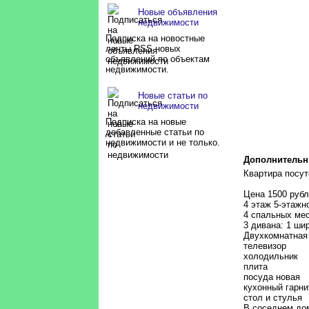
квартира (41)
Новые объявления
недвижимости
Подписка на новостные
ленты RSS новых
объявлений по объектам
недвижимости.
Новые статьи по
недвижимости
Подписка на новые
добавленные статьи по
недвижимости и не только.
Дополнительн
Квартира посут
Цена 1500 рубл
4 этаж 5-этажн
4 спальных ме
3 дивана: 1 ши
Двухкомнатная
телевизор
холодильник
плита
посуда новая
кухонный гарни
стол и стулья
В соседнем дом